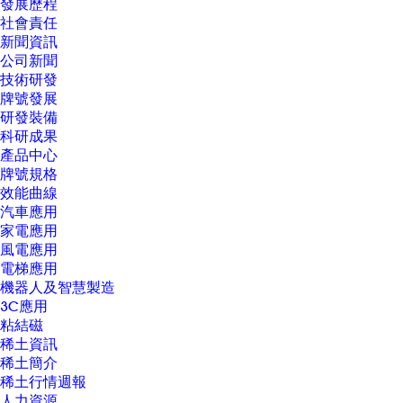
發展歷程
社會責任
新聞資訊
公司新聞
技術研發
牌號發展
研發裝備
科研成果
產品中心
牌號規格
效能曲線
汽車應用
家電應用
風電應用
電梯應用
機器人及智慧製造
3C應用
粘結磁
稀土資訊
稀土簡介
稀土行情週報
人力資源