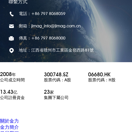
聯繫方式
電話：+86 797 8068059
郵箱：jlmag_info@jlmag.com.cn
傳真：+86 797 8068000
地址：江西省贛州市工業區金嶺西路81號
2008
300748.SZ
06680.HK
年
股票代碼：A股
股票代碼：H股
公司成立時間
13.43
23
亿
家
公司註冊資金
集團下屬公司
關於金力
金力簡介