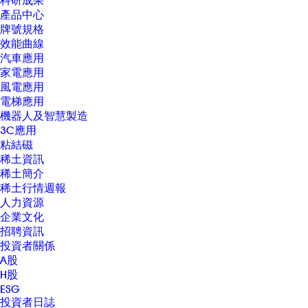
科研成果
產品中心
牌號規格
效能曲線
汽車應用
家電應用
風電應用
電梯應用
機器人及智慧製造
3C應用
粘結磁
稀土資訊
稀土簡介
稀土行情週報
人力資源
企業文化
招聘資訊
投資者關係
A股
H股
ESG
投資者日誌