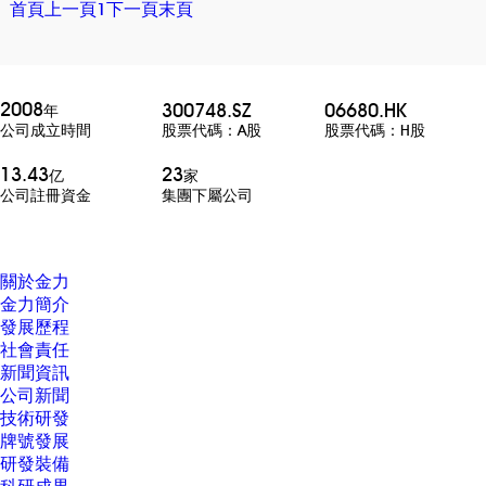
首頁
上一頁
1
下一頁
末頁
2008
300748.SZ
06680.HK
年
股票代碼：A股
股票代碼：H股
公司成立時間
13.43
23
亿
家
公司註冊資金
集團下屬公司
關於金力
金力簡介
發展歷程
社會責任
新聞資訊
公司新聞
技術研發
牌號發展
研發裝備